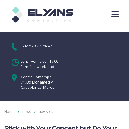
+212 5 29 03 64 47
Lun. - Ven. 9.00 - 19.00
Fermé le week-end
Centre Contempo
71, Bd Mohamed V
Casablanca, Maroc
Home
news
advisors
Stick with Your Concept but Do Your